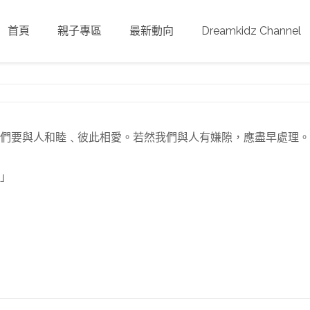
首頁
親子專區
最新動向
Dreamkidz Channel
們要與人和睦﹑彼此相愛。若然我們與人有嫌隙，應盡早處理。
」